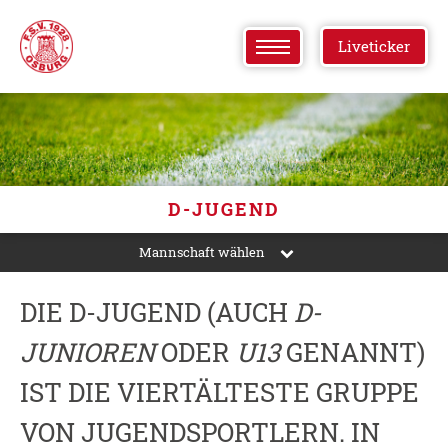
Liveticker
D-JUGEND
Mannschaft wählen
DIE D-JUGEND (AUCH
D-
JUNIOREN
ODER
U13
GENANNT)
IST DIE VIERTÄLTESTE GRUPPE
VON JUGENDSPORTLERN. IN