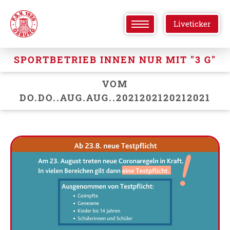
Liveticker
SPORTBETRIEB INNEN NUR MIT "3 G"
VOM
DO.DO..AUG.AUG..2021202120212021